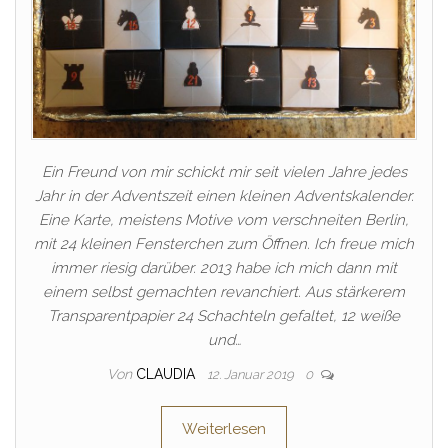
Ein Freund von mir schickt mir seit vielen Jahre jedes
Jahr in der Adventszeit einen kleinen Adventskalender.
Eine Karte, meistens Motive vom verschneiten Berlin,
mit 24 kleinen Fensterchen zum Öffnen. Ich freue mich
immer riesig darüber. 2013 habe ich mich dann mit
einem selbst gemachten revanchiert. Aus stärkerem
Transparentpapier 24 Schachteln gefaltet, 12 weiße
und…
Von
CLAUDIA
12. Januar 2019
0
Weiterlesen